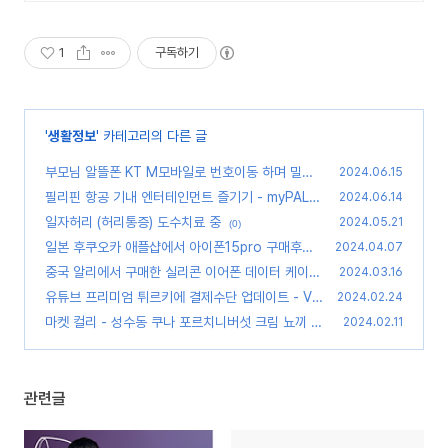
1
구독하기
'
생활정보
' 카테고리의 다른 글
부모님 알뜰폰 KT M모바일로 번호이동 하며 밀리
2024.06.15
의서재 평생구독 0원
필리핀 항공 기내 엔터테인먼트 즐기기 - myPAL
(0)
2024.06.14
Wifi
일자허리 (허리통증) 도수치료 중
(0)
2024.05.21
(0)
일본 후쿠오카 애플샵에서 아이폰15pro 구매후기
2024.04.07
(0)
중국 알리에서 구매한 실리콘 이어폰 데이터 케이블
2024.03.16
보관함
유튜브 프리미엄 튀르키에 결제수단 업데이트 - VI
(0)
2024.02.24
SA 불가, VPN연결 필요
마켓 컬리 - 성수동 쿠나 포르치니버섯 크림 뇨끼
(0)
2024.02.11
(0)
관련글