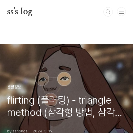
본문 바로가기
ss's log
생활정보
flirting (플러팅) - triangle
method (삼각형 방법, 삼각
법, 삼각 유혹 기술)
by sshongs
2024. 5. 19.