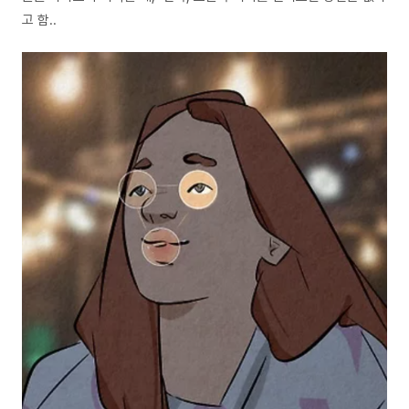
고 함..