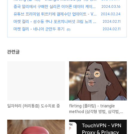
법, 삼각법, 삼각 유혹 기술)
중국 알리에서 구매한 실리콘 이어폰 데이터 케이블
(0)
2024.03.16
보관함
유튜브 프리미엄 튀르키에 결제수단 업데이트 - VI
(0)
2024.02.24
SA 불가, VPN연결 필요
마켓 컬리 - 성수동 쿠나 포르치니버섯 크림 뇨끼
(0)
2024.02.11
(0)
마켓 컬리 - 네니아 군만두 후기
2024.02.11
(0)
관련글
일자허리 (허리통증) 도수치료 중
flirting (플러팅) - triangle
method (삼각형 방법, 삼각법,
삼각 유혹 기술)