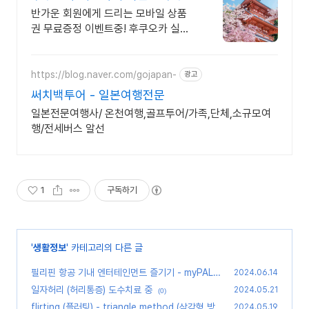
후쿠
반가운 회원에게 드리는 모바일 상품
권 무료증정 이벤트중! 후쿠오카 실시
간 날씨 정보
https://blog.naver.com/gojapan-
광고
써치백투어 - 일본여행전문
일본전문여행사/ 온천여행,골프투어/가족,단체,소규모여
행/전세버스 알선
1
구독하기
'
생활정보
' 카테고리의 다른 글
필리핀 항공 기내 엔터테인먼트 즐기기 - myPAL
2024.06.14
Wifi
일자허리 (허리통증) 도수치료 중
(0)
2024.05.21
(0)
flirting (플러팅) - triangle method (삼각형 방
2024.05.19