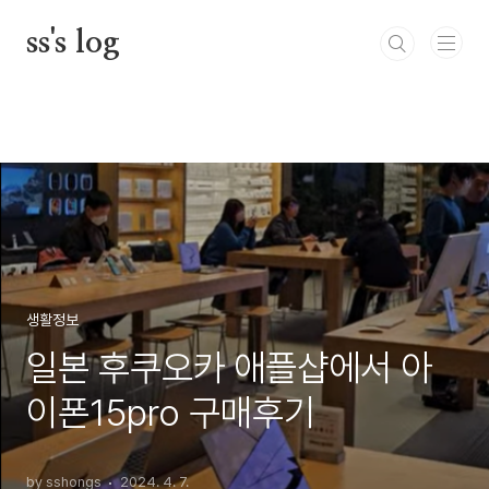
본문 바로가기
ss's log
생활정보
일본 후쿠오카 애플샵에서 아
이폰15pro 구매후기
by sshongs
2024. 4. 7.