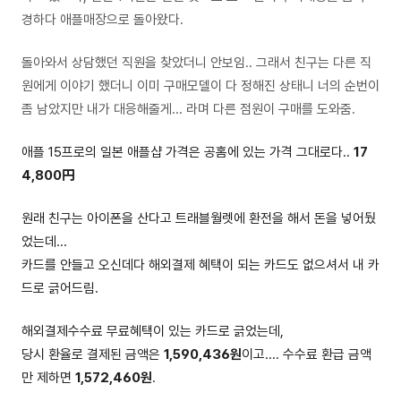
경하다 애플매장으로 돌아왔다.
돌아와서 상담했던 직원을 찾았더니 안보임.. 그래서 친구는 다른 직
원에게 이야기 했더니 이미 구매모델이 다 정해진 상태니 너의 순번이
좀 남았지만 내가 대응해줄게... 라며 다른 점원이 구매를 도와줌.
애플 15프로의 일본 애플샵 가격은 공홈에 있는 가격 그대로다..
17
4,800円
원래 친구는 아이폰을 산다고 트래블월렛에 환전을 해서 돈을 넣어뒀
었는데...
카드를 안들고 오신데다 해외결제 혜택이 되는 카드도 없으셔서 내 카
드로 긁어드림.
해외결제수수료 무료혜택이 있는 카드로 긁었는데,
당시 환율로 결제된 금액은
1,590,436원
이고.... 수수료 환급 금액
만 제하면
1,572,460원
.