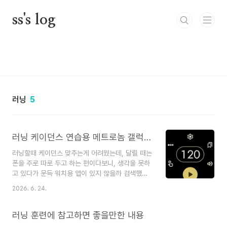
본문 바로가기
ss's log
러닝
5
러닝 케이던스 연습용 메트로놈 갤럭시워치앱 추천
러닝할때 케이던스 맞추는게 어려웠는데, 달릴 때는
폰을 주로 따로 두고 하는 편이다보니, 생각을 못하
고 있다가 문득 워치용 앱이 있지 않을까 검색했는
데, 워치용 앱이 있었다.화면도 심플하고, 필요한 기
2026. 6. 24.
능들만 있는 것 같아서 설치해봤는데 좋다. 요즘에
핸드폰 연동 없이도 음악을 들을 수 있는 샥즈이어
폰(수영용)을 사용하고 있는데 워치에 앱을 설치해
러닝 훈련에 참고하면 좋을만한 내용
서 사용하면 핸드폰 없이도 사용할 수가 있어서 나