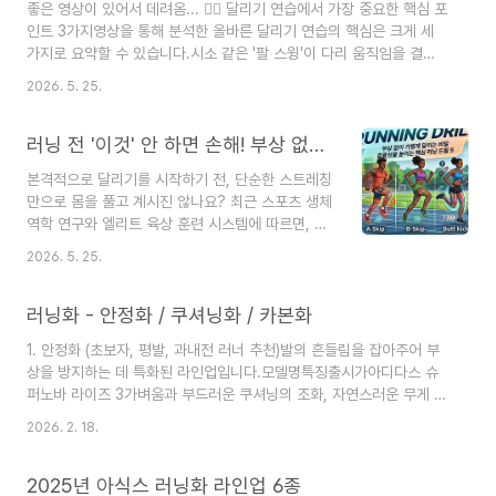
좋은 영상이 있어서 데려옴... 🏃‍♂️ 달리기 연습에서 가장 중요한 핵심 포
한테 딱 필요한 앱이다.
인트 3가지영상을 통해 분석한 올바른 달리기 연습의 핵심은 크게 세
https://play.google.com/store/apps/details?
가지로 요약할 수 있습니다.시소 같은 '팔 스윙'이 다리 움직임을 결정
id=xyz.zedler.patrick.tack&hl=ko&gl=KR&utm_source=apac_med
한다많은 러너들이 팔을 앞으로 치는 것에 집중하지만, 중요한 것은 팔
Tack: Metronome - Google Play 앱최고의 메
2026. 5. 25.
꿈치를 90도로 유지한 채 뒤로 강하게 치는 것입니다. 바이킹이나 시
트로놈 - 아름다운 디자인, 강력한 휴대폰 및..
소처럼 팔을 뒤로 치면 앞으로는 가볍게 툭 떨어지게 됩니다. 팔을 크게
흔들면 다리도 자연스럽게 크게 움직이며 추진력을 얻습니다.단단한
러닝 전 '이것' 안 하면 손해! 부상 없이 가볍게 달리는 러닝 드릴 완벽 가이드
'코어'와 고정된 '동체(몸통)'팔을 뒤로 세게 치면 가슴 근육이 당기면서
본격적으로 달리기를 시작하기 전, 단순한 스트레칭
복부와 코어를 타고 골반으로 힘이 연결됩니다. 발로 지면을 아무리 강
만으로 몸을 풀고 계시진 않나요? 최근 스포츠 생체
하게 때려도 상체와 몸통이 출렁이지 않고 단단하게 고정되어 있어야
역학 연구와 엘리트 육상 훈련 시스템에 따르면, 러
온전한 추진력..
닝 전 수행하는 '러닝 드릴(Running Drill) 및 스킵
2026. 5. 25.
운동'은 단순한 워밍업을 넘어 지면 반발력(강성,
Stiffness)을 높이고, 최소한의 힘으로 앞으로 치
고 나가는 러닝 리듬감을 형성하는 결정적인 역할을
러닝화 - 안정화 / 쿠셔닝화 / 카본화
합니다.특히 평소 달릴 때 몸이 무겁게 느껴지거나,
1. 안정화 (초보자, 평발, 과내전 러너 추천)발의 흔들림을 잡아주어 부
발바닥 전체로 터덜터덜 딛는 버릇이 있어 탄력(강
상을 방지하는 데 특화된 라인업입니다.모델명특징출시가아디다스 슈
성) 지표를 보완하고 싶은 분들을 위해 운동 전 5분
퍼노바 라이즈 3가벼움과 부드러운 쿠셔닝의 조화, 자연스러운 무게 중
투자로 효율성을 극대화하는 핵심 러닝 드릴 5가지
심 이동15.9만 원나이키 스트럭처 26넓은 베이스로 착지 시 흔들림 최
를 정리해 드립니다!💡 훈련 가이드:각 동작은
2026. 2. 18.
소화, 합리적인 가격16.9만 원푸마 포에버런 나이트로 2질소 주입 폼
20m~30m 정도의 거리를 이동하며 왕복하는 것을
으로 쫀쫀한 쿠션감, 발을 중앙에 고정하는 기술19.9만 원아식스 젤 카
1세트로 하여, 동작별로 2세트씩 진행하는..
야노 32ASICS Gel Kayano 32스테디셀러, 4D 가이던스 시스템으
2025년 아식스 러닝화 라인업 6종