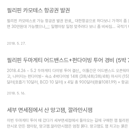
필리핀 카모테스 항공권 발권
필리핀 카모테스로 가능 항공권 발권 완료,, 대한항공으로 하다보니 가격이 좀 올라
면 30만원대 가능했으나,,;; 일행이랑 일정 맞추려다 보니 좀 비싸짐... 국적기 
2018. 5. 27.
필리핀 두마게티 어드밴스드+펀다이빙 투어 경비 (5박 
2018.4.26 ~ 5.2 두마게티 다이빙 투어 결산,, 이틀간은 어드밴스드 오픈워
고, 나머지는 펀다이빙~ 숙소 4박다이빙 14회 (3회/4회/3회/4회) 마사지 (1
달러(호흡기 10달러, BCD 10 달러) x 4일 총 900달러(환율1081.99) + 항공
1,306,791원 둘째날 야간다이빙, 넷째날 너무 아쉬워서 추가다이빙
2018. 5. 16.
세부 면세점에서 산 망고잼, 깔라만시잼
이번 두마게티 투어 때 갔다가 세부면세점에서 돌아오는 길에 구매한 잼 필리핀
만시로 만든 잼이랑, 망고잼.깔라만시잼은 엄청 묽다. 망고잼도 잼 치고는 묽은 편