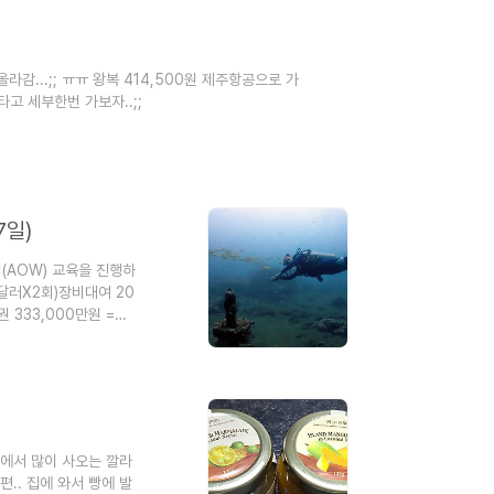
감...;; ㅠㅠ 왕복 414,500원 제주항공으로 가
타고 세부한번 가보자..;;
7일)
터(AOW) 교육을 진행하
5달러X2회)장비대여 20
권 333,000만원 =
에서 많이 사오는 깔라
.. 집에 와서 빵에 발