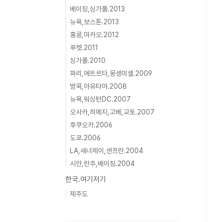
베이징,싱가폴.2013
뉴욕,보스톤.2013
홍콩,마카오.2012
푸켓.2011
싱가폴.2010
파리,에트르타,몽생미셸.2009
방콕,아유타야.2008
뉴욕,워싱턴DC.2007
오사카,히메지,고베,교토.2007
후쿠오카.2006
도쿄.2006
LA,새너제이,샌프란.2004
시안,란주,베이징.2004
한국.여기저기
제주도