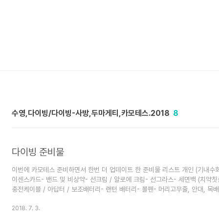
수영,다이빙/다이빙-사방,두마게티,카모테스.2018
8
다이빙 준비물
이번에 카모테스 준비하면서 한번 더 업데이트 한 준비물 리스트 개인 (기내수화물) -
이센스카드- 밴드 및 비상약- 선크림 / 알로에 크림- 선그라스- 세면백 (치약칫솔
충전케이블 / 아답터 / 보조배터리- 랜턴 배터리- 볼펜- 머리고무줄, 안대, 목배게
퍼백- 물병 / 인스턴트 커피- 우산- 모기기피제, 모기약- 손톱깎이- 멀티포트 차저
드숏 / 쓸림방지양말- 속옷 / 티 / 바지 / 습식타월- 모자(잘마르는 or 서핑햇) 
2018. 7. 3.
켓 / 판..