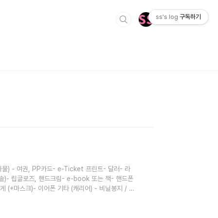
ss's log
구독하기
 여권, PP카드- e-Ticket 프린트- 달러- 라
)- 립글로즈, 핸드크림- e-book 또는 책- 핸드폰
 (+마스크)- 이어폰 기타 (캐리어) - 비닐봉지 / 지
 / 돼지코 장비 및 의류 (캐리어) - 래쉬가드 / 보
/ 쪼리- 수영복 / 수경- 방수가방 or 망가방- 방풍자