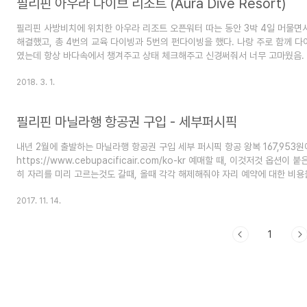
필리핀 아우라 다이브 리조트 (Aura Dive Resort)
필리핀 사방비치에 위치한 아우라 리조트 오픈워터 따는 동안 3박 4일 머물면
해결했고, 총 4번의 교육 다이빙과 5번의 펀다이빙을 했다. 나랑 주로 함께 
였는데 항상 바다속에서 챙겨주고 상태 체크해주고 신경써줘서 너무 고마웠음. 
워기 물이 좀 시원하게 나오지 않아서 샤워할때 조금 힘들었다. 다이빙을 하기 
형을 그려 다이빙 계획을 리뷰해준다. 아래 사진은 조식으로 먹었던 것 중에 오
2018. 3. 1.
발이 살아있고 매콤하게 아주 잘 끓여져서 나옴. 점심, 저녁으론 매번 다른 메뉴
살, 김치찌게(넣어서 끓여먹을 수 있게 삼겹살이 같이 나옴), 제육볶음 같은 한
필리핀 마닐라행 항공권 구입 - 세부퍼시픽
빙을 하고..
내년 2월에 출발하는 마닐라행 항공권 구입 세부 퍼시픽 항공 왕복 167,953원에
https://www.cebupacificair.com/ko-kr 예매할 때, 이것저것 옵
히 자리를 미리 고르는것도 갈때, 올때 각각 해제해줘야 자리 예약에 대한 비용을
고 타는걸로 하고, 옵션에서도 제외. 이렇게 미리 예매하는 건 거의 드믄 일이지만
2017. 11. 14.
1