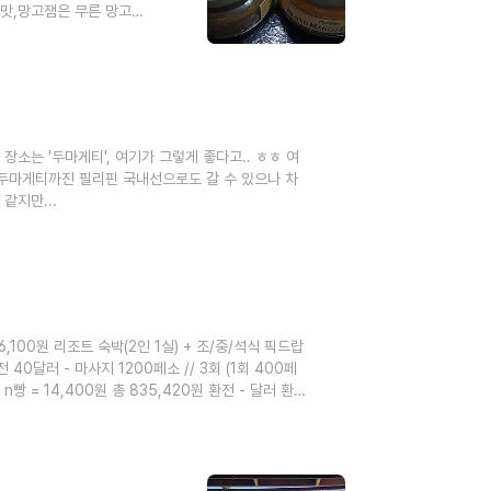
맛,망고잼은 무른 망고
이랄까,,,가격은 깔라만
하는데, 난 그냥 내가 좋
.. ㅠㅠ 근데 맛은 있
 필리핀에 가면 건망고를
소는 '두마게티', 여기가 그렇게 좋다고.. ㅎㅎ 여
서 두마게티까진 필리핀 국내선으로도 갈 수 있으나 차
같지만...
06,100원 리조트 숙박(2인 1실) + 조/중/석식 픽드랍
40달러 - 마사지 1200페소 // 3회 (1회 400페
빵 = 14,400원 총 835,420원 환전 - 달러 환