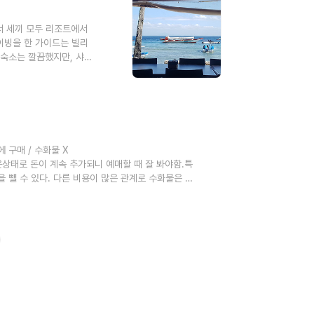
서 세끼 모두 리조트에서
다이빙을 한 가이드는 빌리
숙소는 깔끔했지만, 샤
전에 가이드가 칠판에 지
믈렛과 라면. 라면은 면
가 나왔는데 백숙, 삼겹
국음식들이 나왔다. 다이
 구매 / 수화물 X
션이 붙은상태로 돈이 계속 추가되니 예매할 때 잘 봐야함.특
 뺼 수 있다. 다른 비용이 많은 관계로 수화물은 갖
,, ㅎㅎ + 오픈워터 책값 10만원