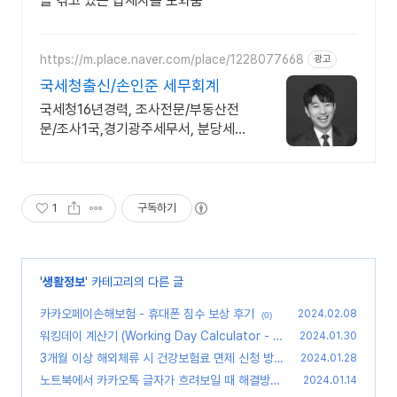
을 겪고 있는 납세자를 도와줌
https://m.place.naver.com/place/1228077668
광고
국세청출신/손인준 세무회계
국세청16년경력, 조사전문/부동산전
문/조사1국,경기광주세무서, 분당세무
서 등 근무
1
구독하기
'
생활정보
' 카테고리의 다른 글
카카오페이손해보험 - 휴대폰 침수 보상 후기
2024.02.08
(0)
워킹데이 계산기 (Working Day Calculator - B
2024.01.30
usiness Days Between Two Dates)
3개월 이상 해외체류 시 건강보험료 면제 신청 방법
(0)
2024.01.28
노트북에서 카카오톡 글자가 흐려보일 때 해결방법
(0)
2024.01.14