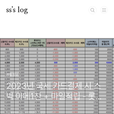
본문 바로가기
ss's log
생활정보
2023년 국세 카드결제 시 스
벅 아메1잔 + 마일적립 - 롯데
카드
by sshongs
2024. 1. 22.